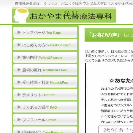
自律神経失調症、うつ症状、パニック障害でお悩みの方に【おかやま代替
トップページ
Top Page
｢お喜びの声｣
Lett
はじめての方へ
First Contact
頭が酷く重痛い、口渇感が気に
上司からのパワハラストレス、
施術内容
Policy&Feature
などでお困りの(20代 男性)か
施術の流れ
Treatment Flow
受付時間・料金
Hours&Fee
デメリット
Demerit
よくあるご質問
FAQ
プロフィール
Profile
症例の紹介
Case Reports